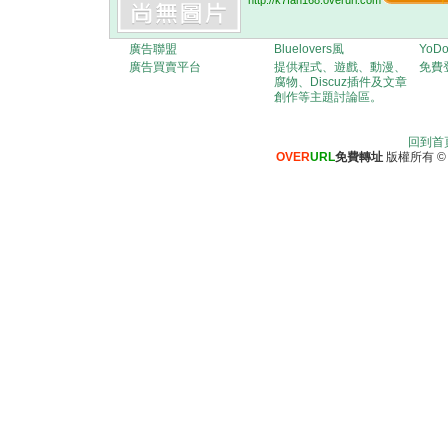
http://k7fan168.overurl.com
廣告聯盟
Bluelovers風
YoD
廣告買賣平台
提供程式、遊戲、動漫、
免費
腐物、Discuz插件及文章
創作等主題討論區。
回到首
OVER
URL
免費轉址
版權所有