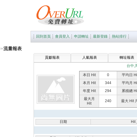
回到首頁
會員登入
申請轉址
最新登錄
熱站排行
流量報表
貢獻報表
人氣報表
轉址報表
台中,
本日 Hit
0
平均日 Hi
本月 Hit
344
平均月 Hi
年度 Hit
294
累積總 Hi
最大月
240
最大 Hit 
Hit
日期
Hi